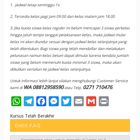
1. Jadwal tetap seminggu 1x
2. Tersedia kelas pagi jam 09.00 dan kelas malam jam 18.00
3. Jika kuota siswa kelas reguler ini belum mencapai 3 siswa perkelas
hingga jatuh tempo tanggal pelaksanaan kelas, maka jadwal mulai
kelas ini akan diundur sesuai dengan jadwal kelas selanjutnya yang
telah ditentukan. Bagi siswa yang telah mendaftar dan melakukan
pelunasan namun kelas belum dapat dimulai karena kendala jumlah
siswa yang belum memenuhi kuota minimal 3 siswa, maka akan
diikutkan sertakan ke jadwal kelas selanjutnya.
Untuk informasi lebih lanjut silakan menghubungi Customer Service
WA 08812958590
0271 710476
kami di
atau Telp.
.
W
T
F
M
T
E
G
Pr
h
el
ac
e
w
m
m
in
Kursus Telah Berakhir
at
e
e
ss
itt
ai
ai
t
Event F.A.Q
s
gr
b
e
er
l
l