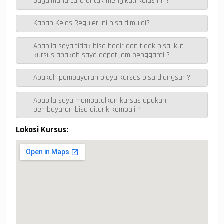
A
a
o
n
Bagaimana cara untuk mengikuti kelas ini ?
p
m
o
g
Kapan Kelas Reguler ini bisa dimulai?
p
k
er
Apabila saya tidak bisa hadir dan tidak bisa ikut
kursus apakah saya dapat jam pengganti ?
Apakah pembayaran biaya kursus bisa diangsur ?
Apabila saya membatalkan kursus apakah
pembayaran bisa ditarik kembali ?
Lokasi Kursus: