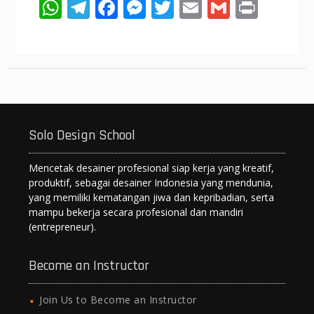
W
T
F
M
T
E
G
Pr
h
el
ac
e
w
m
m
in
at
e
e
ss
itt
ai
ai
t
s
gr
b
e
er
l
l
A
a
o
n
p
m
o
g
Solo Design School
p
k
er
Mencetak desainer profesional siap kerja yang kreatif,
produktif, sebagai desainer Indonesia yang mendunia,
yang memiliki kematangan jiwa dan kepribadian, serta
mampu bekerja secara profesional dan mandiri
(entrepreneur).
Become an Instructor
Join Us to Become an Instructor