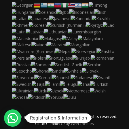
Copyright © 2013 Solo Design School All rights reserved.
Registration & Information
Clean Commerce by
WEN Themes