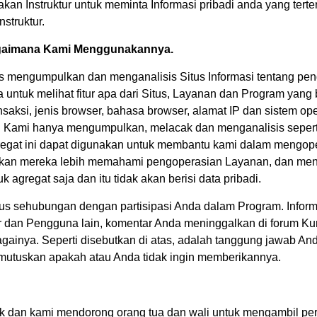
an Instruktur untuk meminta Informasi pribadi anda yang terte
struktur.
agaimana Kami Menggunakannya.
is mengumpulkan dan menganalisis Situs Informasi tentang p
tuk melihat fitur apa dari Situs, Layanan dan Program yang 
ansaksi, jenis browser, bahasa browser, alamat IP dan sistem ope
ami hanya mengumpulkan, melacak dan menganalisis seperti S
gregat ini dapat digunakan untuk membantu kami dalam mengop
nkan mereka lebih memahami pengoperasian Layanan, dan men
 agregat saja dan itu tidak akan berisi data pribadi.
us sehubungan dengan partisipasi Anda dalam Program. Inform
tur dan Pengguna lain, komentar Anda meninggalkan di forum Ku
ainya. Seperti disebutkan di atas, adalah tanggung jawab Anda
utuskan apakah atau Anda tidak ingin memberikannya.
 dan kami mendorong orang tua dan wali untuk mengambil peran