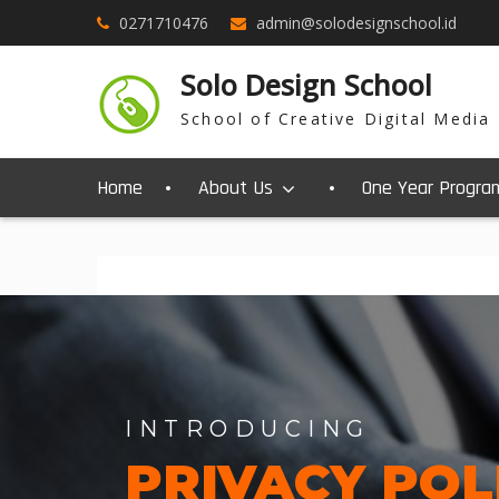
0271710476
admin@solodesignschool.id
Solo Design School
School of Creative Digital Media
Home
About Us
One Year Progra
INTRODUCING
PRIVACY POL