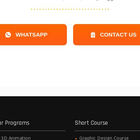
WHATSAPP
CONTACT US
r
n
ar Programs
Short Course
l 3D Animation
Graphic Design Course