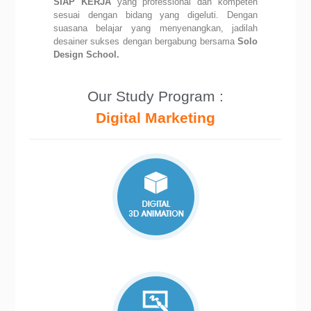
SIAP KERJA
yang professional dan kompeten
sesuai dengan bidang yang digeluti.
Dengan
suasana belajar yang menyenangkan, jadilah
desainer sukses dengan bergabung bersama
Solo
Design School.
Our Study Program :
Digital Marketing
Digital 3D Animation
Digital Graphic Design
Fashion Design
Interior Design
Web Design
Photography