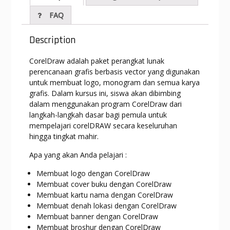
s
gr
b
e
er
l
l
FAQ
A
a
o
n
p
m
o
g
Description
p
k
er
CorelDraw adalah paket perangkat lunak
perencanaan grafis berbasis vector yang digunakan
untuk membuat logo, monogram dan semua karya
grafis. Dalam kursus ini, siswa akan dibimbing
dalam menggunakan program CorelDraw dari
langkah-langkah dasar bagi pemula untuk
mempelajari corelDRAW secara keseluruhan
hingga tingkat mahir.
Apa yang akan Anda pelajari :
Membuat logo dengan CorelDraw
Membuat cover buku dengan CorelDraw
Membuat kartu nama dengan CorelDraw
Membuat denah lokasi dengan CorelDraw
Membuat banner dengan CorelDraw
Membuat broshur dengan CorelDraw