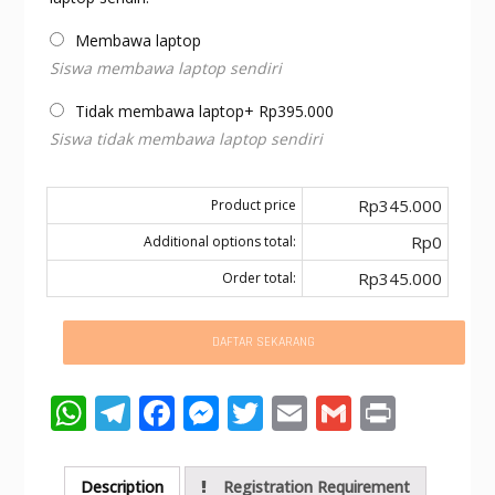
Membawa laptop
Siswa membawa laptop sendiri
Tidak membawa laptop
+
Rp
395.000
Siswa tidak membawa laptop sendiri
Rp345.000
Product price
Rp0
Additional options total:
Rp345.000
Order total:
DAFTAR SEKARANG
W
T
F
M
T
E
G
Pr
h
el
ac
e
w
m
m
in
at
e
e
ss
itt
ai
ai
t
Description
Registration Requirement