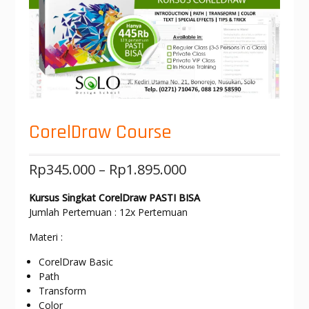
CorelDraw Course
Rp
345.000
–
Rp
1.895.000
Kursus Singkat CorelDraw PASTI BISA
Jumlah Pertemuan : 12x Pertemuan
Materi :
CorelDraw Basic
Path
Transform
Color