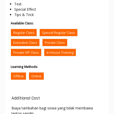
Text
Special Effect
Tips & Trick
Available Class
:
Regular Class
Special Regular Class
Executive Class
Private Class
Private VIP Class
In House Training
Learning Methods
:
Offline
Online
Additional Cost
Biaya tambahan bagi siswa yang tidak membawa
laptop sendiri.