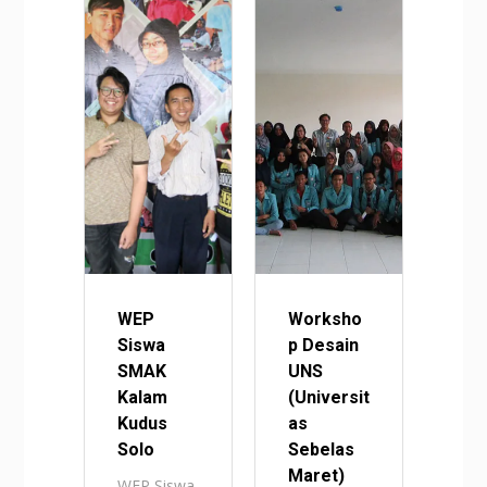
WEP
Worksho
Siswa
p Desain
SMAK
UNS
Kalam
(Universit
Kudus
as
Solo
Sebelas
Maret)
WEP Siswa