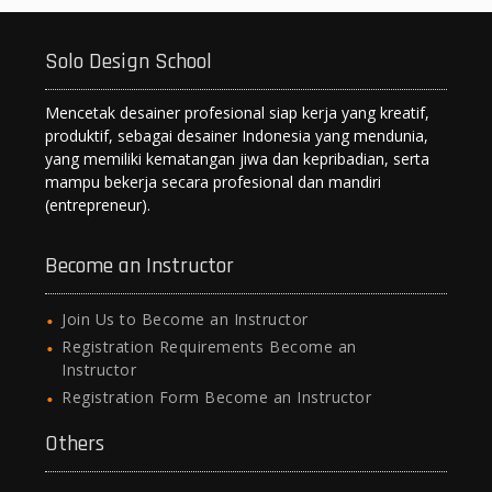
A
a
o
n
p
m
o
g
Solo Design School
p
k
er
Mencetak desainer profesional siap kerja yang kreatif,
produktif, sebagai desainer Indonesia yang mendunia,
yang memiliki kematangan jiwa dan kepribadian, serta
mampu bekerja secara profesional dan mandiri
(entrepreneur).
Become an Instructor
Join Us to Become an Instructor
Registration Requirements Become an
Instructor
Registration Form Become an Instructor
Others