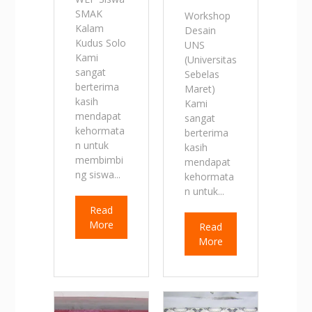
SMAK
Workshop
Kalam
Desain
Kudus Solo
UNS
Kami
(Universitas
sangat
Sebelas
berterima
Maret)
kasih
Kami
mendapat
sangat
kehormata
berterima
n untuk
kasih
membimbi
mendapat
ng siswa...
kehormata
n untuk...
Read
More
Read
More