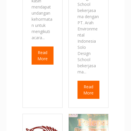
kasih
School
mendapat
bekerjasa
undangan
ma dengan
kehormata
PT. Arah
n untuk
Environme
mengikuti
ntal
acara...
Indonesia
Solo
Read
Design
More
School
bekerjasa
ma...
Read
More