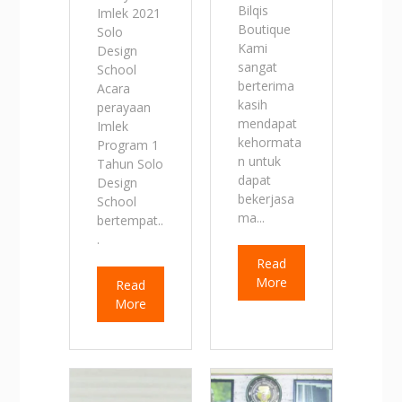
Bilqis
Imlek 2021
Boutique
Solo
Kami
Design
sangat
School
berterima
Acara
kasih
perayaan
mendapat
Imlek
kehormata
Program 1
n untuk
Tahun Solo
dapat
Design
bekerjasa
School
ma...
bertempat..
.
Read
More
Read
More