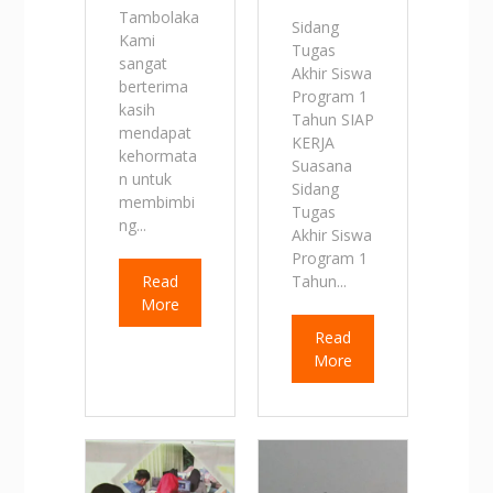
Tambolaka
Sidang
Kami
Tugas
sangat
Akhir Siswa
berterima
Program 1
kasih
Tahun SIAP
mendapat
KERJA
kehormata
Suasana
n untuk
Sidang
membimbi
Tugas
ng...
Akhir Siswa
Program 1
Read
Tahun...
More
Read
More