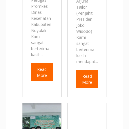
Petugas
Arjuna
Promkes
Tailor
Dinas
(Penjahit
Kesehatan
Presiden
Kabupaten
Joko
Boyolali
Widodo)
Kami
Kami
sangat
sangat
berterima
berterima
kasih...
kasih
mendapat...
Read
More
Read
More