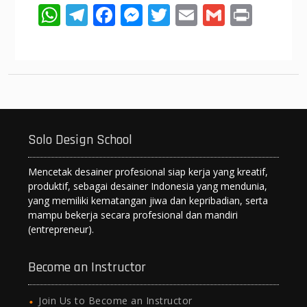
W
T
F
M
T
E
G
Pr
h
el
ac
e
w
m
m
in
at
e
e
ss
itt
ai
ai
t
s
gr
b
e
er
l
l
A
a
o
n
p
m
o
g
Solo Design School
p
k
er
Mencetak desainer profesional siap kerja yang kreatif,
produktif, sebagai desainer Indonesia yang mendunia,
yang memiliki kematangan jiwa dan kepribadian, serta
mampu bekerja secara profesional dan mandiri
(entrepreneur).
Become an Instructor
Join Us to Become an Instructor