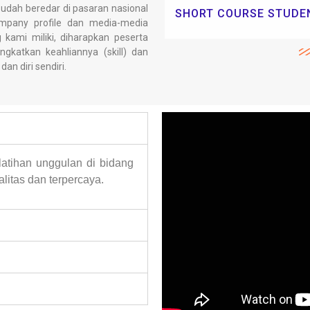
sudah beredar di pasaran nasional
SHORT COURSE STUDE
ompany profile dan media-media
kami miliki, diharapkan peserta
gkatkan keahliannya (skill) dan
an diri sendiri.
atihan unggulan di bidang
litas dan terpercaya.