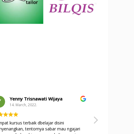
Yenny Trisnawati Wijaya
gita lest
14. March, 2022.
26. Januar
pat kursus terbaik dbelajar disini
🤍
yenangkan, tentornya sabar mau ngajari