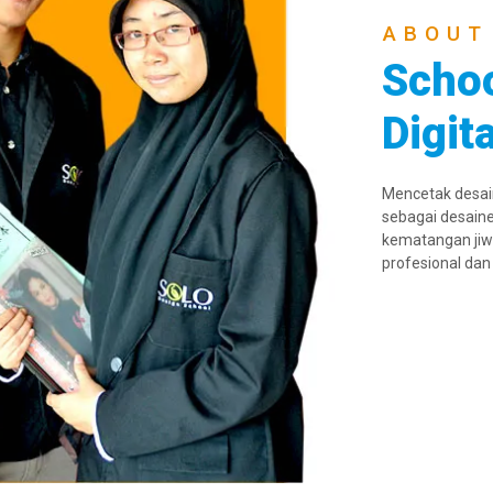
ABOUT
Schoo
Digit
Mencetak desaine
sebagai desaine
kematangan jiw
profesional dan