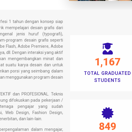
fesi 1 tahun dengan konsep siap
ik mempelajari desain grafis dari
enal jenis huruf (typografi),
m-program desain grafis seperti
obe Flash, Adobe Premiere, Adobe
, dll. Dengan interaksi yang aktif
1,168
n akan mengembangkan minat dan
t suatu karya desain dan untuk
erikan porsi yang seimbang dalam
TOTAL GRADUATED
dan menggunakan program desain
STUDENTS
FEKTIF dan PROFESIONAL. Teknis
sung difokuskan pada pekerjaan /
 tenaga pengajar yang sudah
, Web Design, Fashion Design,
nerbitan, dan lain-lain.
850
 berpengalaman dalam mengajar,