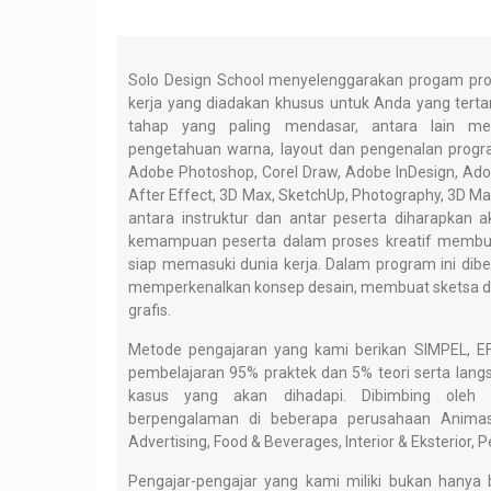
Solo Design School menyelenggarakan progam pro
kerja yang diadakan khusus untuk Anda yang tertar
tahap yang paling mendasar, antara lain meng
pengetahuan warna, layout dan pengenalan progra
Adobe Photoshop, Corel Draw, Adobe InDesign, Ad
After Effect, 3D Max, SketchUp, Photography, 3D Maya
antara instruktur dan antar peserta diharapka
kemampuan peserta dalam proses kreatif membua
siap memasuki dunia kerja. Dalam program ini dib
memperkenalkan konsep desain, membuat sketsa 
grafis.
Metode pengajaran yang kami berikan SIMPEL, E
pembelajaran 95% praktek dan 5% teori serta lang
kasus yang akan dihadapi. Dibimbing oleh
berpengalaman di beberapa perusahaan Animasi
Advertising, Food & Beverages, Interior & Eksterior, Pe
Pengajar-pengajar yang kami miliki bukan hanya