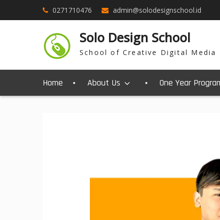
0271710476
admin@solodesignschool.id
Solo Design School
School of Creative Digital Media
Home
About Us
One Year Progra