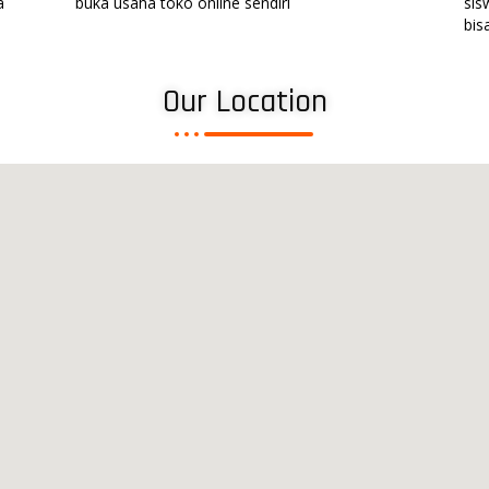
a
buka usaha toko online sendiri
sis
bis
Our Location