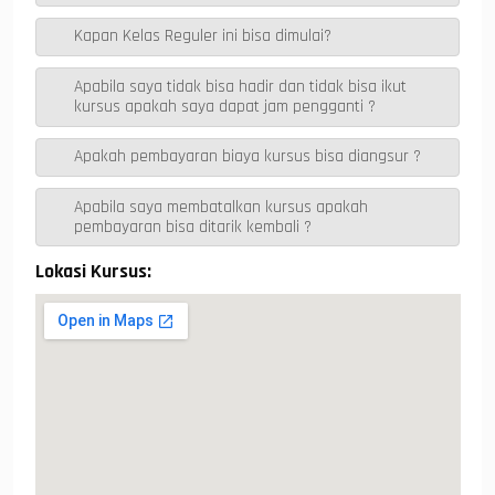
p
m
o
g
Kapan Kelas Reguler ini bisa dimulai?
p
k
er
Apabila saya tidak bisa hadir dan tidak bisa ikut
kursus apakah saya dapat jam pengganti ?
Apakah pembayaran biaya kursus bisa diangsur ?
Apabila saya membatalkan kursus apakah
pembayaran bisa ditarik kembali ?
Lokasi Kursus: