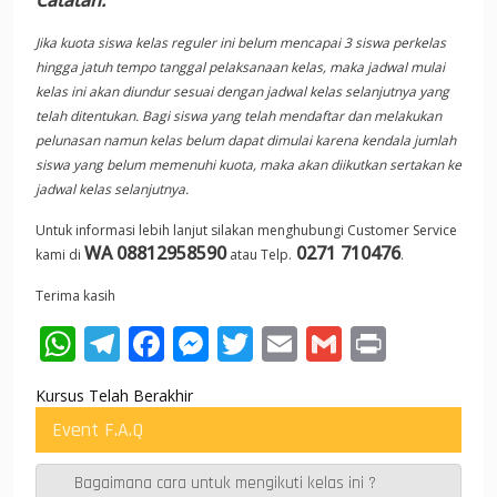
Catatan:
Jika kuota siswa kelas reguler ini belum mencapai 3 siswa perkelas
hingga jatuh tempo tanggal pelaksanaan kelas, maka jadwal mulai
kelas ini akan diundur sesuai dengan jadwal kelas selanjutnya yang
telah ditentukan. Bagi siswa yang telah mendaftar dan melakukan
pelunasan namun kelas belum dapat dimulai karena kendala jumlah
siswa yang belum memenuhi kuota, maka akan diikutkan sertakan ke
jadwal kelas selanjutnya.
Untuk informasi lebih lanjut silakan menghubungi Customer Service
WA 08812958590
0271 710476
kami di
atau Telp.
.
Terima kasih
W
T
F
M
T
E
G
Pr
h
el
ac
e
w
m
m
in
Kursus Telah Berakhir
at
e
e
ss
itt
ai
ai
t
Event F.A.Q
s
gr
b
e
er
l
l
A
a
o
n
Bagaimana cara untuk mengikuti kelas ini ?