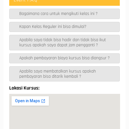
s
gr
b
e
er
l
l
A
a
o
n
Bagaimana cara untuk mengikuti kelas ini ?
p
m
o
g
Kapan Kelas Reguler ini bisa dimulai?
p
k
er
Apabila saya tidak bisa hadir dan tidak bisa ikut
kursus apakah saya dapat jam pengganti ?
Apakah pembayaran biaya kursus bisa diangsur ?
Apabila saya membatalkan kursus apakah
pembayaran bisa ditarik kembali ?
Lokasi Kursus: