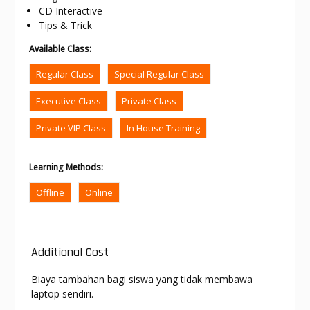
CD Interactive
Tips & Trick
Available Class
:
Regular Class
Special Regular Class
Executive Class
Private Class
Private VIP Class
In House Training
Learning Methods
:
Offline
Online
Additional Cost
Biaya tambahan bagi siswa yang tidak membawa
laptop sendiri.