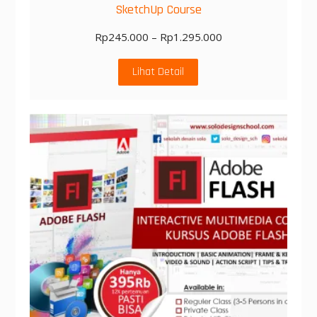
SketchUp Course
Rp
245.000
–
Rp
1.295.000
Lihat Detail