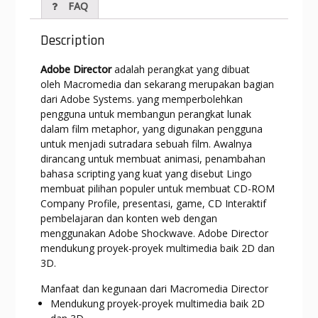
s
gr
b
e
er
l
l
FAQ
A
a
o
n
p
m
o
g
Description
p
k
er
Adobe Director
adalah perangkat yang dibuat
oleh
Macromedia
dan sekarang merupakan bagian
dari
Adobe Systems
. yang memperbolehkan
pengguna untuk membangun perangkat lunak
dalam film
metaphor
, yang digunakan pengguna
untuk menjadi
sutradara
sebuah film. Awalnya
dirancang untuk membuat animasi, penambahan
bahasa scripting yang kuat yang disebut
Lingo
membuat pilihan populer untuk membuat CD-ROM
Company Profile, presentasi, game, CD Interaktif
pembelajaran dan konten web dengan
menggunakan
Adobe Shockwave
. Adobe Director
mendukung proyek-proyek multimedia baik 2D dan
3D.
Manfaat dan kegunaan dari Macromedia Director
Mendukung proyek-proyek multimedia baik 2D