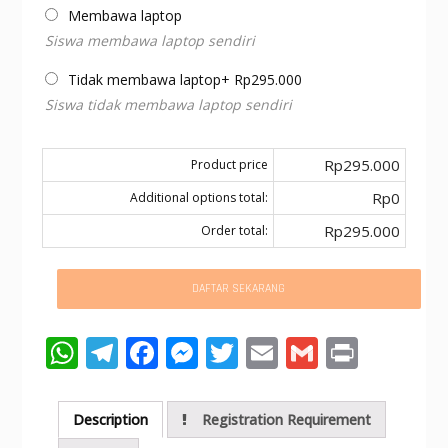
Membawa laptop
Siswa membawa laptop sendiri
Tidak membawa laptop
+
Rp
295.000
Siswa tidak membawa laptop sendiri
Rp295.000
Product price
Rp0
Additional options total:
Rp295.000
Order total:
DAFTAR SEKARANG
W
T
F
M
T
E
G
Pr
h
el
ac
e
w
m
m
in
at
e
e
ss
itt
ai
ai
t
Description
Registration Requirement