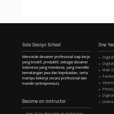
Solo Design School
One Ye
Mencetak desainer profesional siap kerja
Digita
yang kreatif, produktif, sebagai desainer
Digita
Indonesia yang mendunia, yang memiliki
Web D
kematangan jiwa dan kepribadian, serta
Fashio
mampu bekerja secara profesional dan
Interi
mandiri (entrepreneur).
Photo
Digita
Become an Instructor
Onlin
Join Us to Become an Instructor