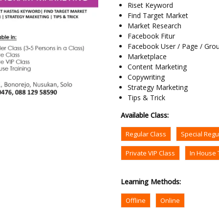
Riset Keyword
Find Target Market
Market Research
Facebook Fitur
Facebook User / Page / Gro
Marketplace
Content Marketing
Copywriting
Strategy Marketing
Tips & Trick
Available Class
:
Regular Class
Special Regu
Private VIP Class
In House 
Learning Methods
:
Offline
Online