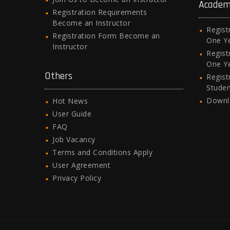
Academ
Registration Requirements
Become an Instructor
Regist
Registration Form Become an
One Y
Instructor
Regist
One Y
Others
Regist
Stude
Downl
Hot News
User Guide
FAQ
Job Vacancy
Terms and Conditions Apply
User Agreement
Privacy Policy