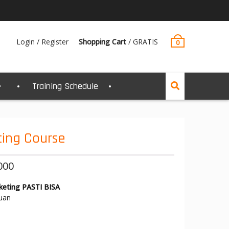
Login / Register
Shopping Cart
/
GRATIS
0
Training Schedule
ting Course
000
keting PASTI BISA
uan