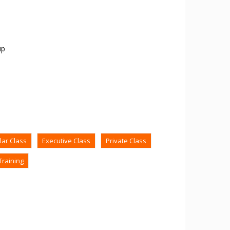
up
lar Class
Executive Class
Private Class
Training