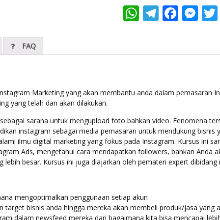
W
T
F
M
h
el
ac
e
at
e
e
ss
FAQ
s
gr
b
e
A
a
o
n
p
m
o
g
i Instagram Marketing yang akan membantu anda dalam pemasaran I
p
k
er
ng yang telah dan akan dilakukan.
 sebagai sarana untuk mengupload foto bahkan video. Fenomena te
dikan instagram sebagai media pemasaran untuk mendukung bisnis yan
ami ilmu digital marketing yang fokus pada Instagram. Kursus ini 
gram Ads, mengetahui cara mendapatkan followers, bahkan Anda a
lebih besar. Kursus ini juga diajarkan oleh pemateri expert dibidang
mana mengoptimalkan penggunaan setiap akun
target bisnis anda hingga mereka akan membeli produk/jasa yang 
gram dalam newsfeed mereka dan bagaimana kita bisa mencapai leb