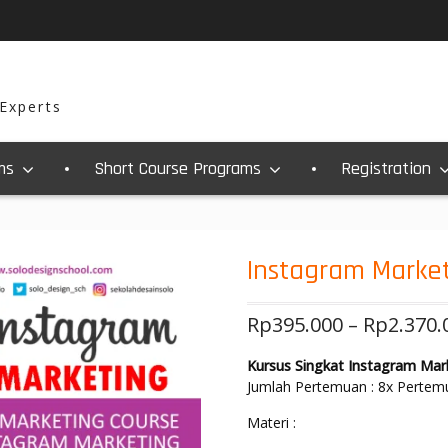
 Experts
ms
Short Course Programs
Registration
Instagram Marke
Rp
395.000
–
Rp
2.370.
Kursus Singkat Instagram Mar
Jumlah Pertemuan : 8x Pertem
Materi :