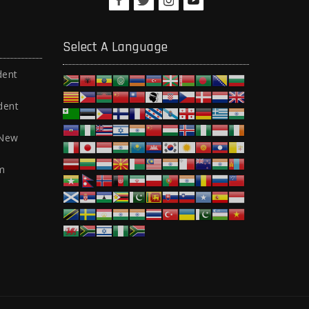
Select A Language
dent
dent
 New
m