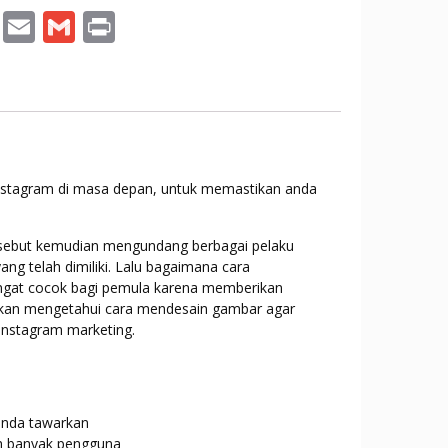
T
E
G
Pr
w
m
m
in
itt
ai
ai
t
er
l
l
nstagram di masa depan, untuk memastikan anda
rsebut kemudian mengundang berbagai pelaku
g telah dimiliki. Lalu bagaimana cara
sangat cocok bagi pemula karena memberikan
kan mengetahui cara mendesain gambar agar
 instagram marketing.
anda tawarkan
ih banyak pengguna