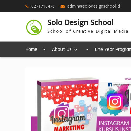
0271710476
admin@solodesignschool.id
Solo Design School
School of Creative Digital Media
Home
About Us
One Year Progra