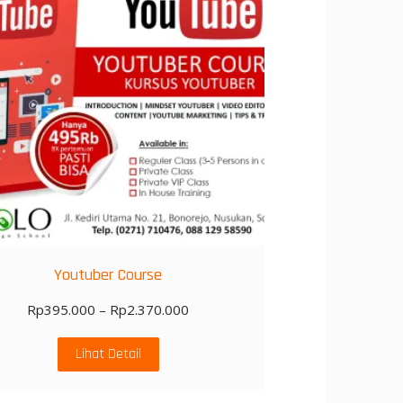
Youtuber Course
Rp
395.000
–
Rp
2.370.000
Lihat Detail