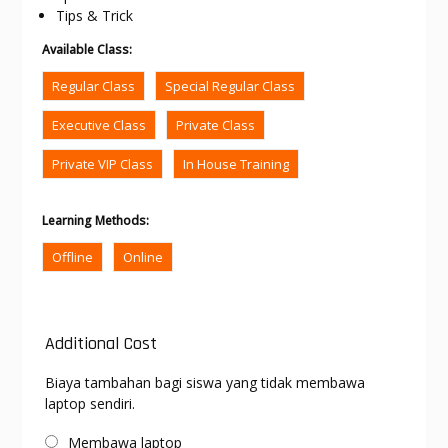
Tips & Trick
Available Class
:
Regular Class
Special Regular Class
Executive Class
Private Class
Private VIP Class
In House Training
Learning Methods
:
Offline
Online
Additional Cost
Biaya tambahan bagi siswa yang tidak membawa
laptop sendiri.
Membawa laptop