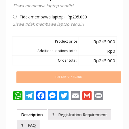
Siswa membawa laptop sendiri
Tidak membawa laptop
+
Rp
295.000
Siswa tidak membawa laptop sendiri
Rp245.000
Product price
Rp0
Additional options total:
Rp245.000
Order total:
DAFTAR SEKARANG
W
T
F
M
T
E
G
Pr
h
el
ac
e
w
m
m
in
at
e
e
ss
itt
ai
ai
t
Description
Registration Requirement
s
gr
b
e
er
l
l
FAQ