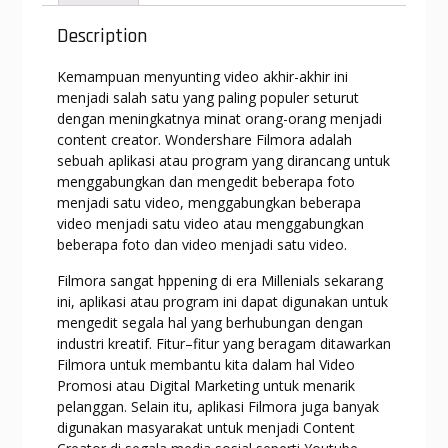
A
a
o
n
p
m
o
g
Description
p
k
er
Kemampuan menyunting video akhir-akhir ini
menjadi salah satu yang paling populer seturut
dengan meningkatnya minat orang-orang menjadi
content creator. Wondershare Filmora adalah
sebuah aplikasi atau program yang dirancang untuk
menggabungkan dan mengedit beberapa foto
menjadi satu video, menggabungkan beberapa
video menjadi satu video atau menggabungkan
beberapa foto dan video menjadi satu video.
Filmora sangat hppening di era Millenials sekarang
ini, aplikasi atau program ini dapat digunakan untuk
mengedit segala hal yang berhubungan dengan
industri kreatif. Fitur–fitur yang beragam ditawarkan
Filmora untuk membantu kita dalam hal Video
Promosi atau Digital Marketing untuk menarik
pelanggan. Selain itu, aplikasi Filmora juga banyak
digunakan masyarakat untuk menjadi Content