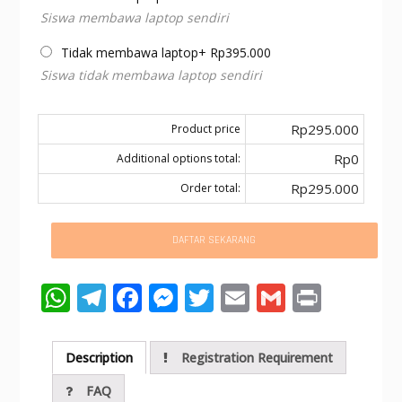
Siswa membawa laptop sendiri
Tidak membawa laptop
+
Rp
395.000
Siswa tidak membawa laptop sendiri
Rp295.000
Product price
Rp0
Additional options total:
Rp295.000
Order total:
DAFTAR SEKARANG
W
T
F
M
T
E
G
Pr
h
el
ac
e
w
m
m
in
at
e
e
ss
itt
ai
ai
t
Description
Registration Requirement
s
gr
b
e
er
l
l
FAQ