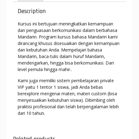
A
a
o
n
p
m
o
g
Description
p
k
er
Kursus ini bertujuan meningkatkan kemampuan
dan penguasaan berkomunikasi dalam berbahasa
Mandarin. Program kursus bahasa Mandarin kami
dirancang khusus disesuaikan dengan kemampuan
dan kebutuhan Anda. Mempelajari bahasa
Mandarin, baca-tulis dalam huruf Mandarin,
mendengarkan, hingga bisa berkomunikasi. Dari
level pemula hingga mahir..
Kami juga memiliki sistem pembelajaran private
VIP yaitu 1 tentor 1 siswa, jadi Anda bebas
berexplore mengenai materi, materi custom (bisa
menyesuaikan kebutuhan siswa). Dibimbing oleh
praktisi profesional dan telah berpengalaman lebih
dari 10 tahun.