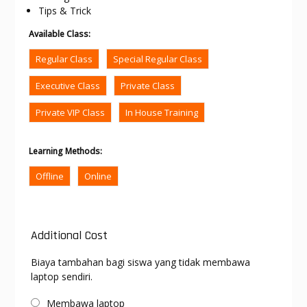
Tips & Trick
Available Class
:
Regular Class
Special Regular Class
Executive Class
Private Class
Private VIP Class
In House Training
Learning Methods
:
Offline
Online
Additional Cost
Biaya tambahan bagi siswa yang tidak membawa
laptop sendiri.
Membawa laptop